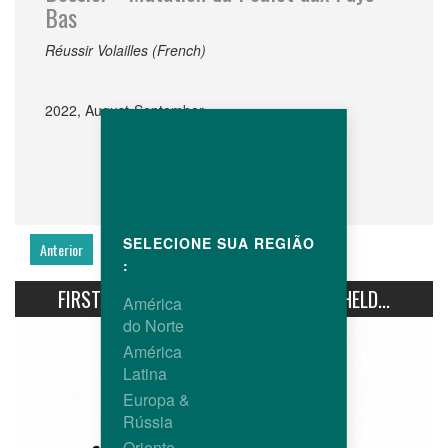
Bas
Réussir Volailles (French)
2022, August-September
SELECIONE SUA REGIÃO
Anterior
Seguinte
:
FIRST AVIPRO HUBBARD CONFERENCE HELD...
América
do Norte
América
Latina
Europa &
Rússia
Oriente