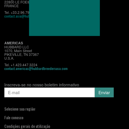
22800 LE FOEIL - QUINTIN
FRANCE
Tel. +33.2.96.79.63.70
contact.asia@hubbardbreeders.com
AMERICAS
HUBBARD LLC
1070, Main Street
PIKEVILLE, TN 37367
U.S.A.
Tel. +1.423.447.3224
contact.americas@hubbardbreedersusa.com
Inscreva-se no nosso boletim informativo
Selecione sua região:
Fale conosco
Condições gerais de utilização