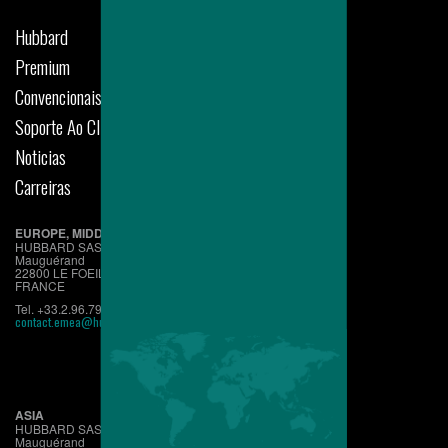
Hubbard
Premium
Convencionais
Soporte Ao Cliente
Noticias
Carreiras
EUROPE, MIDDLE EAST, AFRICA
HUBBARD SAS
Mauguérand
22800 LE FOEIL - QUINTIN
FRANCE
Tel. +33.2.96.79.63.70
contact.emea@hubbardbreeders.com
ASIA
HUBBARD SAS
Mauguérand