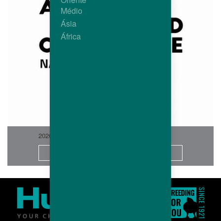
Médio
Ásia
África
2026-06
Saiba Mais