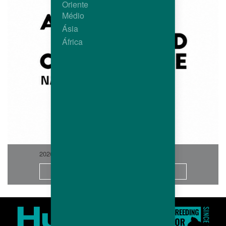
Oriente
Médio
Ásia
África
2026-06
Saiba Mais