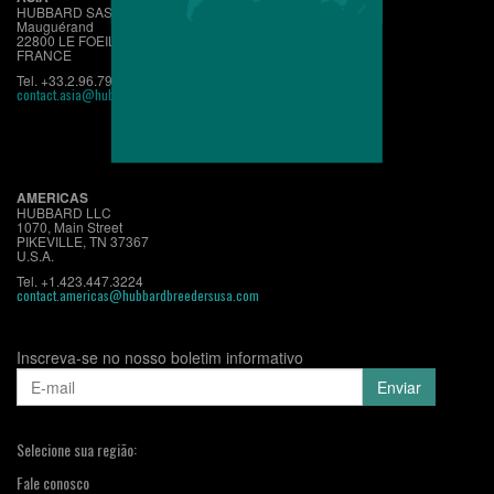
HUBBARD SAS
Mauguérand
22800 LE FOEIL - QUINTIN
FRANCE
Tel. +33.2.96.79.63.70
contact.asia@hubbardbreeders.com
AMERICAS
HUBBARD LLC
1070, Main Street
PIKEVILLE, TN 37367
U.S.A.
Tel. +1.423.447.3224
contact.americas@hubbardbreedersusa.com
Inscreva-se no nosso boletim informativo
Selecione sua região:
Fale conosco