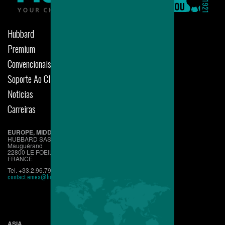
Hubbard
Premium
Convencionais
Soporte Ao Cliente
Noticias
Carreiras
EUROPE, MIDDLE EAST, AFRICA
HUBBARD SAS
Mauguérand
22800 LE FOEIL - QUINTIN
FRANCE
Tel. +33.2.96.79.63.70
contact.emea@hubbardbreeders.com
ASIA