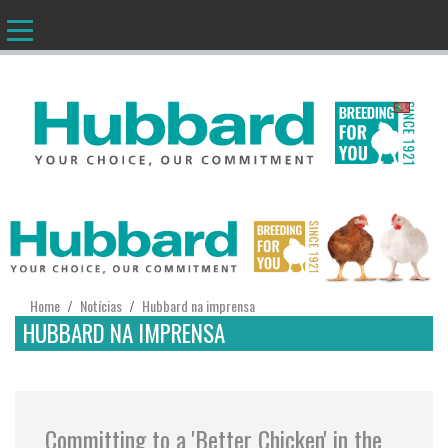
PT
Home
Notícias
Hubbard na imprensa
/
/
HUBBARD NA IMPRENSA
Committing to a 'Better Chicken' in the