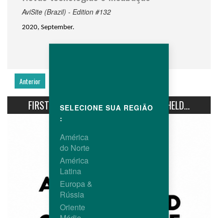
AviSite (Brazil) - Edition #132
2020, September.
Anterior
Seguinte
FIRST AVIPRO HUBBARD CONFERENCE HELD...
SELECIONE SUA REGIÃO
:
América
do Norte
América
Latina
Europa &
Rússia
Oriente
Médio