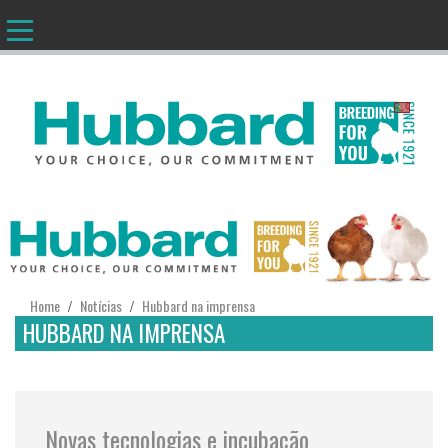
PT
Home
Notícias
Hubbard na imprensa
/
/
HUBBARD NA IMPRENSA
Novas tecnologias e incubação