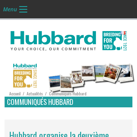
Menu
FR
Accueil
Actualités
Communiqués Hubbard
/
/
COMMUNIQUÉS HUBBARD
Hubbard organise la deuxième