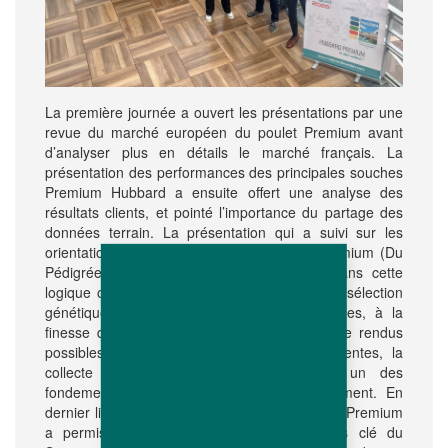
La première journée a ouvert les présentations par une
revue du marché européen du poulet Premium avant
d’analyser plus en détails le marché français. La
présentation des performances des principales souches
Premium Hubbard a ensuite offert une analyse des
résultats clients, et pointé l’importance du partage des
données terrain. La présentation qui a suivi sur les
orientations de la sélection des souches Premium (Du
Pédigrée au Terrain), s’inscrit également dans cette
logique où la donnée alimente l’analyse et la sélection
génétique. Combinées aux mesures manuelles, à la
finesse de précision et aux volumes d’analyse rendus
possibles par les technologies les plus récentes, la
collecte et l’analyse des données sont un des
fondements de la Recherche et Développement. En
dernier lieu, un focus sur la gestion des mâles Premium
a permis de dérouler les recommandations clé du