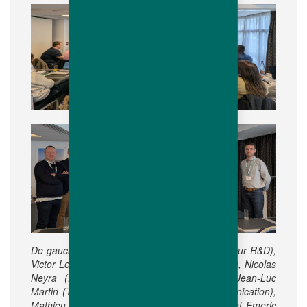
De gauche à droite : Frédéric Fagnoul (Directeur R&D),
Victor Lesigne (Responsable Technique EMOA), Nicolas
Neyra (Responsable Commercial France), Jean-Luc
Martin (Tell-Elevage), Céline Le Coq (Communication),
Mathieu Lardière (Transfert de Technologie) et Emeric