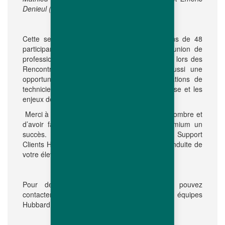
Denieul (Chef de Produits Gamme Premium).
Cette seconde édition a rassemblé pas moins de 48
participants venus de tout le pays : une réunion de
professionnels qui apprécient de se retrouver lors des
Rencontres avec l’équipe Hubbard. C’est aussi une
opportunité d’introduire les nouvelles générations de
techniciens et de partager avec elles la richesse et les
enjeux de nos métiers passionnants.
Merci à tous les participants d’être venus en nombre et
d’avoir fait de ces Rencontres Hubbard Premium un
succès. Toujours à votre écoute, le Service Support
Clients Hubbard vous accompagne dans la conduite de
votre élevage !
Pour de plus amples informations, vous pouvez
contacter votre interlocuteur Hubbard ou les équipes
communication@hubbardbreeders.com
Hubbard sur :