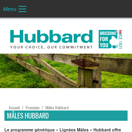
Menu
FR
Accueil
Premium
Mâles Hubbard
/
/
MÂLES HUBBARD
Le programme génétique « Lignées Mâles » Hubbard offre