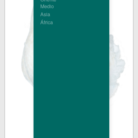
Medio
Asia
África