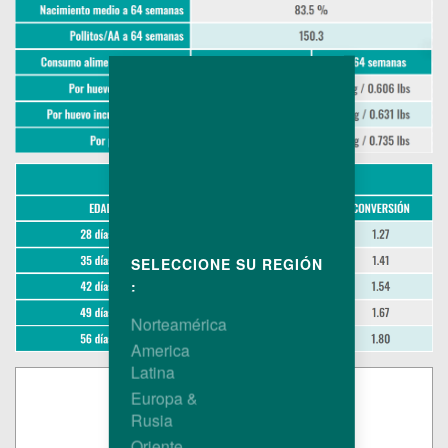
SELECCIONE SU REGIÓN
:
Norteamérica
America
Latina
Europa &
Rusia
Oriente