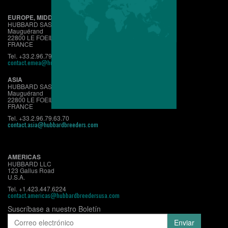
EUROPE, MIDDLE EAST, AFRICA
HUBBARD SAS
Mauguérand
22800 LE FOEIL - QUINTIN
FRANCE
Tel. +33.2.96.79.63.70
contact.emea@hubbardbreeders.com
ASIA
HUBBARD SAS
Mauguérand
22800 LE FOEIL - QUINTIN
FRANCE
Tel. +33.2.96.79.63.70
contact.asia@hubbardbreeders.com
AMERICAS
HUBBARD LLC
123 Gallus Road
U.S.A.
Tel. +1.423.447.6224
contact.americas@hubbardbreedersusa.com
Suscríbase a nuestro Boletín