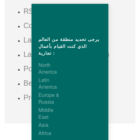
RSCPA
Code Efabar
Label Rouge (Synalaf)
يرجى تحديد منطقة من العالم
الذي كنت القيام بأعمال
تجارية :
Label Biologique (Synalaf)
North
PoultryHub
America
Latin
BeterLeven
America
Europe &
Produit Certifié
Russia
Middle
East
Asia
Africa