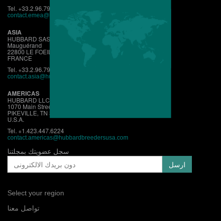
Tel. +33.2.96.79.63.70
contact.emea@hubbardbreeders.com
ASIA
HUBBARD SAS
Mauguérand
22800 LE FOEIL - QUINTIN
FRANCE
Tel. +33.2.96.79.63.70
contact.asia@hubbardbreeders.com
AMERICAS
HUBBARD LLC
1070 Main Street
PIKEVILLE, TN 37367
U.S.A.
Tel. +1.423.447.6224
contact.
americas@hubbardbreedersusa.com
سجل عضويتك بمجلتنا
Select your region
تواصل معنا