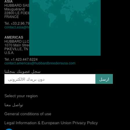
ASIA
HUBBARD SAS
Mauguérand
22800 LE FOEIL - QUINTIN
FRANCE
Tel. +33.2.96.79.63.70
contact.asia@hubbardbreeders.com
AMERICAS
HUBBARD LLC
1070 Main Street
PIKEVILLE, TN 37367
U.S.A.
Tel. +1.423.447.6224
contact.
americas@hubbardbreedersusa.com
سجل عضويتك بمجلتنا
Select your region
تواصل معنا
General conditions of use
Legal Information & European Union Privacy Policy