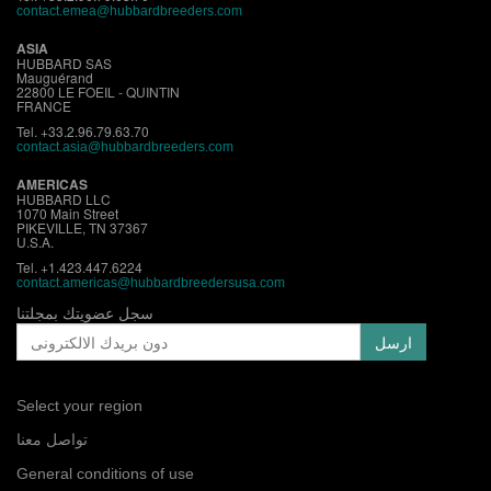
contact.emea@hubbardbreeders.com
ASIA
HUBBARD SAS
Mauguérand
22800 LE FOEIL - QUINTIN
FRANCE
Tel. +33.2.96.79.63.70
contact.asia@hubbardbreeders.com
AMERICAS
HUBBARD LLC
1070 Main Street
PIKEVILLE, TN 37367
U.S.A.
Tel. +1.423.447.6224
contact.
americas@hubbardbreedersusa.com
سجل عضويتك بمجلتنا
Select your region
تواصل معنا
General conditions of use