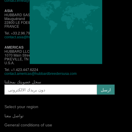
contact.emea@hubbardbreeders.com
ASIA
HUBBARD SAS
Mauguérand
22800 LE FOEIL - QUINTIN
FRANCE
Tel. +33.2.96.79.63.70
contact.asia@hubbardbreeders.com
AMERICAS
HUBBARD LLC
1070 Main Street
PIKEVILLE, TN 37367
U.S.A.
Tel. +1.423.447.6224
contact.
americas@hubbardbreedersusa.com
سجل عضويتك بمجلتنا
Select your region
تواصل معنا
General conditions of use