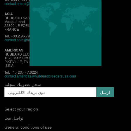
contact.emea@hubbardbreeders.com
ASIA
HUBBARD SAS
Mauguérand
22800 LE FOEIL - QUINTIN
FRANCE
Tel. +33.2.96.79.63.70
contact.asia@hubbardbreeders.com
AMERICAS
HUBBARD LLC
1070 Main Street
PIKEVILLE, TN 37367
U.S.A.
Tel. +1.423.447.6224
contact.
americas@hubbardbreedersusa.com
سجل عضويتك بمجلتنا
Select your region
تواصل معنا
General conditions of use