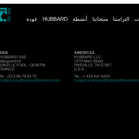
ت
التزامتنا
منتجاتنا
أنشطة
HUBBARD
عودة
ASIA
AMERICAS
HUBBARD SAS
HUBBARD LLC
Mauguérand
1070 Main Street
22800 LE FOEIL - QUINTIN
PIKEVILLE, TN 37367
FRANCE
U.S.A.
Tel. +33.2.96.79.63.70
Tel. +1.423.447.6224
contact.asia@hubbardbreeders.com
contact.
americas@hubbardbreedersu