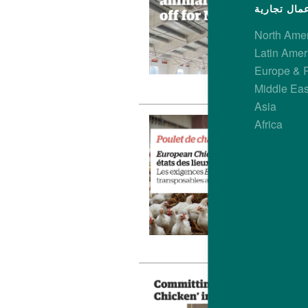
North Ame
Latin Amer
Europe & 
Middle Eas
Asia
Africa