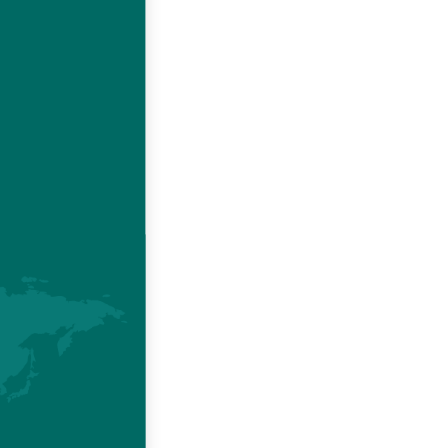
r
as
or