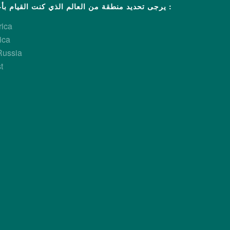
off for Norsk Kylling
يرجى تحديد منطقة من العالم الذي كنت القيام بأعمال تجارية :
rica
مزيد من المعلومات
ica
Russia
t
ECC : état des lieux et perspec
مزيد من المعلومات
Committing to a 'Better Chicken