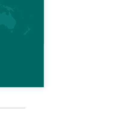
nge
needs