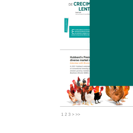
1
2
3
>
>>