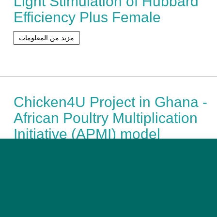
Light Stimulation of Hubbard
Efficiency Plus Female
مزيد من المعلومات
Chicken4U Project in Ghana -
African Poultry Multiplication
Initiative (APMI) model
مزيد من المعلومات
Clear choice for animal welfar