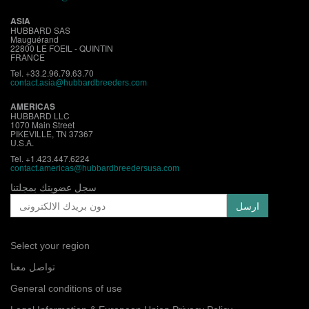
ASIA
HUBBARD SAS
Mauguérand
22800 LE FOEIL - QUINTIN
FRANCE
Tel. +33.2.96.79.63.70
contact.asia@hubbardbreeders.com
AMERICAS
HUBBARD LLC
1070 Main Street
PIKEVILLE, TN 37367
U.S.A.
Tel. +1.423.447.6224
contact.
americas@hubbardbreedersusa.com
سجل عضويتك بمجلتنا
Select your region
تواصل معنا
General conditions of use