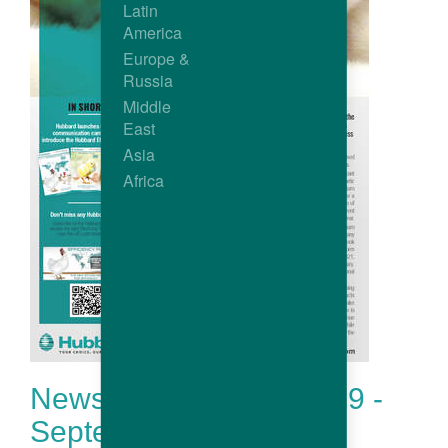
Latin
America
Europe &
Russia
Middle
East
Asia
Africa
Newsletter Hubbard # 19 -
September 2019