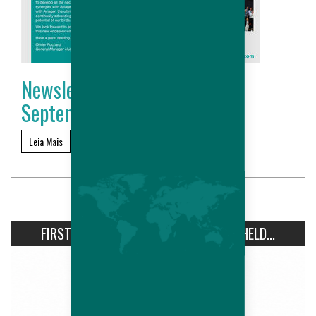
Newsletter Hubbard # 16 -
September 2017
Leia Mais
FIRST AVIPRO HUBBARD CONFERENCE HELD...