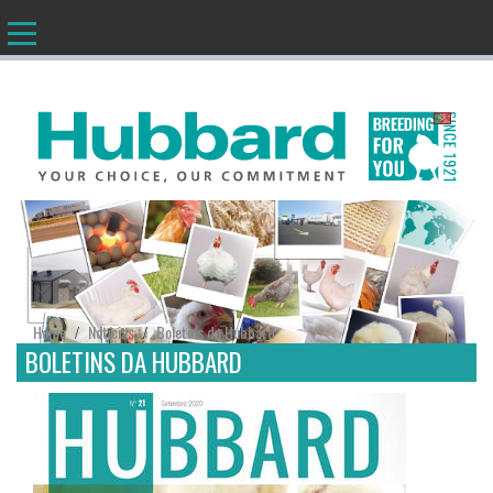
PT
Home
Notícias
Boletins da Hubbard
/
/
BOLETINS DA HUBBARD