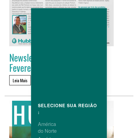
Newsletter Hubbard # 20 -
Fevereiro 2020
Leia Mais
SELECIONE SUA REGIÃO
:
América
do Norte