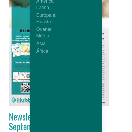
América
Latina
Europa &
Rússia
Oriente
Médio
Ásia
África
Newsletter Hubbard # 19 -
September 2019