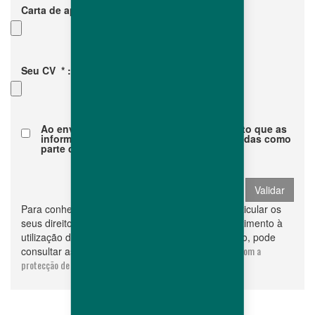
Carta de apresentação
*
:
Seu CV
*
:
Ao enviar este formulário de contato, aceito que as
informações pessoais inseridas serão usadas como
parte da minha solicitação.
*
Para conhecer e exercer os seus direitos, em particular os
seus direitos de modificar ou retirar o seu consentimento à
utilização dos dados recolhidos por este formulário, pode
condições gerais de utilização relacionadas com a
consultar as
protecção de dados
.