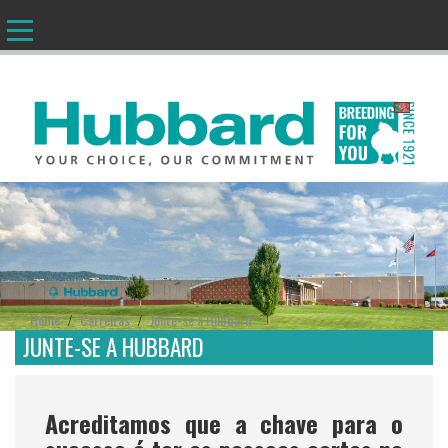
PT
Home
Carreiras
Junte-se à Hubbard
/
/
JUNTE-SE A HUBBARD
Acreditamos que a chave para o