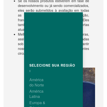
Se os nossos produtos estiverem em fase de
desenvolvimento ou já sendo comercializados,
eles serão submetidos à avaliação em todas
as fases, seja no âmbito de reprodução,
frango de corte ou processamento. Eles
também são comparados com as ofertas
atuais do mercado global.
Melhorias genéticas em linhagens puras,
assim como nos produtos finais, são avaliadas
sob várias condições ambientais para garantir
nossas soluções competitivas em diferentes
circunstâncias.
SELECIONE SUA REGIÃO
:
América
do Norte
América
Latina
Europa &