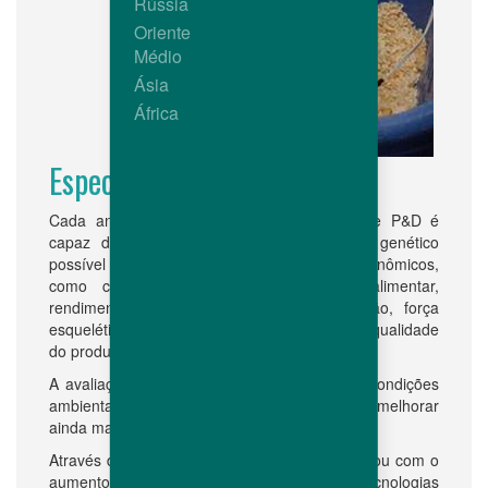
Rússia
Oriente
Médio
Ásia
África
Especialidade tecnológica
Cada animal criado em nossas fazendas de P&D é
capaz de mostrar o seu melhor potencial genético
possível para todos os critérios técnicos e econômicos,
como crescimento, taxa de conversão alimentar,
rendimento de carne, viabilidade, reprodução, força
esquelética, características de bem-estar e qualidade
do produto.
A avaliação das linhas puras sob diferentes condições
ambientais permite aos nossos geneticistas melhorar
ainda mais a robustez de nossos produtos.
Através da implementação de novos critérios ou com o
aumento da precisão dos atuais, as novas tecnologias