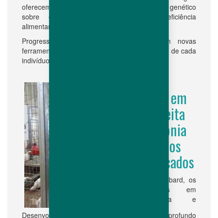
oferecem um maior potencial de progresso genético
sobre o rendimento, comportamento, eficiência
alimentar, robustez e viabilidade.
Progressos em genômica também trazem novas
ferramentas de avaliação do potencial genético de cada
indivíduo..
P&D em
perfeita
sintonia
com os
mercados
Na Hubbard, os
esforços em
Pesquisa e
Desenvolvimento são guiados por nosso profundo