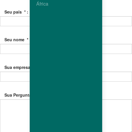
África
Seu país
*
:
Seu nome
*
:
Sua empresa
*
:
Sua Pergunta Técnica
*
: