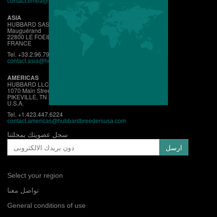
contact.emea@hubbardbreeders.com
ASIA
HUBBARD SAS
Mauguérand
22800 LE FOEIL - QUINTIN
FRANCE
Tel. +33.2.96.79.63.70
contact.asia@hubbardbreeders.com
AMERICAS
HUBBARD LLC
1070 Main Street
PIKEVILLE, TN 37367
U.S.A.
Tel. +1.423.447.6224
contact.
americas@hubbardbreedersusa.com
سجل عضويتك بمجلتنا
Select your region
تواصل معنا
General conditions of use