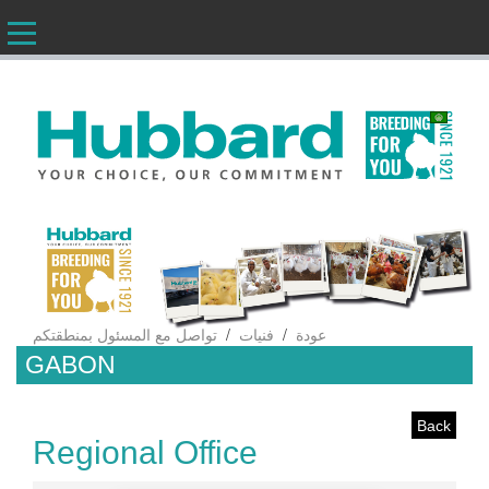
AR
/
/
عودة
فنيات
تواصل مع المسئول بمنطقتكم
GABON
Back
Regional Office