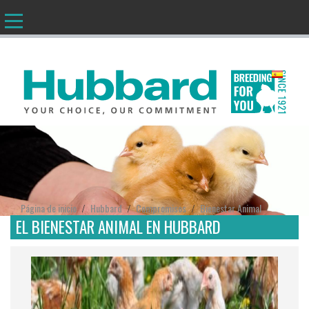
ES
Página de inicio
Hubbard
Compromisos
Bienestar Animal
/
/
/
EL BIENESTAR ANIMAL EN HUBBARD