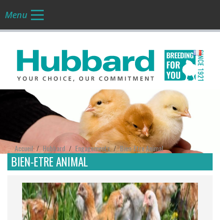
Menu
FR
Accueil
Hubbard
Engagements
Bien-Etre Animal
/
/
/
BIEN-ETRE ANIMAL