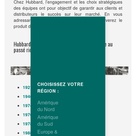
Chez Hubbard, l’engagement et les choix stratégiques
des équipes ont pour objectif de garantir aux clients et
distributeurs le succès sur leur marché. En vous
adressant à elles, nul doute que vous trouverez le
produit dont vous avez besoin.
Hubbard : l'entreprise de sélection centenaire au
passé riche et à l'avenir brillant
CHOISISSEZ VOTRE
1921
:
Création de Hubbard
RÉGION :
1946
:
Création de Shaver
Amérique
1974
:
Merck acquiert Hubbard
du Nord
1976
:
Création de ISA
Amérique
du Sud
1978
:
Merck acquiert BUT
Europe &
1988
:
ISA acquiert Shaver