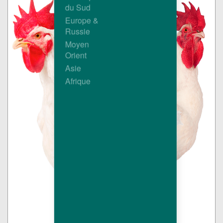
du Sud
Europe &
Russie
Moyen
Orient
Asie
Afrique