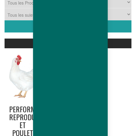
PRODUITS ASSOCIÉS
PERFORMANCES
HUBBARD
REPRODUCTRICE
EDGE
ET
(NORTH
POULET
AMERICA