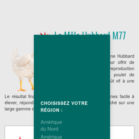
Le Mâle Hubbard M77
Le reproducteur à peau jaune Hubbard
M77 a été sélectionné pour offrir de
bonnes performances de reproduction
ainsi qu'une descendance poulet de
chair associant un faible coût vif à une
conformation compétitive.
Le résultat final est un poulet de chair à pattes jaunes facile à
élever, répondant parfaitement aux objectifs de marché sur une
CHOISISSEZ VOTRE
large gamme de poids.
RÉGION :
Amérique
du Nord
Amérique