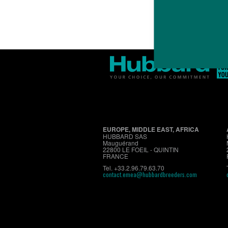
EUROPE, MIDDLE EAST, AFRICA
HUBBARD SAS
Mauguérand
22800 LE FOEIL - QUINTIN
FRANCE
Tel. +33.2.96.79.63.70
contact.emea@hubbardbreeders.com