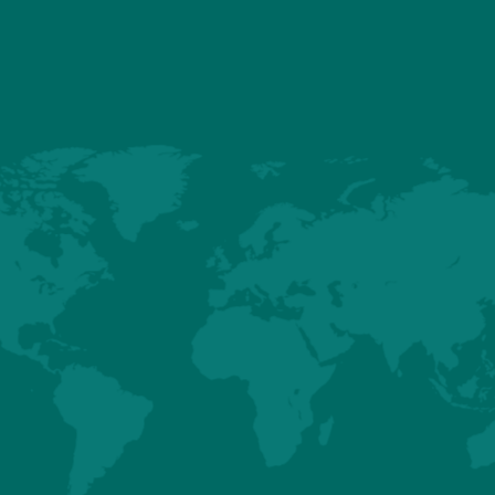
LES
PRODUITS ASSOCI
MÂLES
CONVENTIONNELS
HUBBARD
Détails