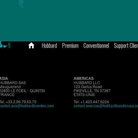
Hubbard
Premium
Conventionnel
Support Clie
ASIA
AMERICAS
HUBBARD SAS
HUBBARD LLC
Mauguérand
123 Gallus Road
22800 LE FOEIL - QUINTIN
PIKEVILLE, TN 37367
FRANCE
ÉTATS-UNIS
Tel. +33.2.96.79.63.70
Tel. +1.423.447.6224
contact.asia@hubbardbreeders.com
contact.americas@hubbardbreedersusa.c