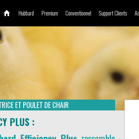
Hubbard
Premium
Conventionnel
Support Clients
Ac
ICE ET POULET DE CHAIR
Y PLUS :
bard Efficiency Plus
rassemble