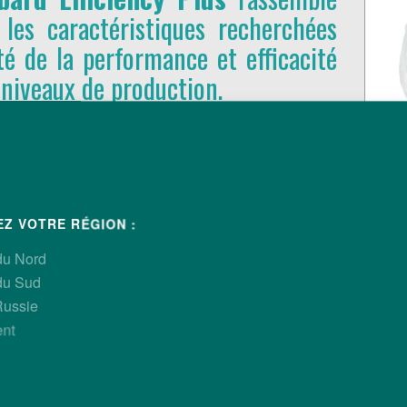
es caractéristiques recherchées
cité de la performance et efficacité
niveaux de production.
EZ VOTRE RÉGION :
du Nord
du Sud
Russie
ent