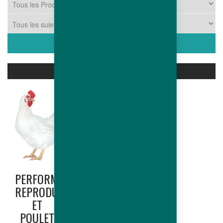
PRODUITS ASSOCIÉS
PERFORMANCES
HUBBARD
REPRODUCTRICE
EDGE
ET
(NORTH
POULET
AMERICA