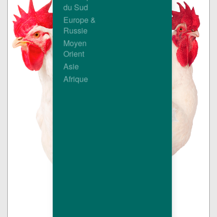
du Sud
Europe &
Russie
Moyen
Orient
Asie
Afrique