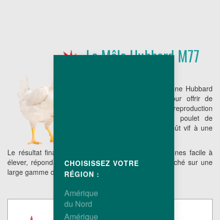
Le Mâle Hubbard M77
Le reproducteur à peau jaune Hubbard
M77 a été sélectionné pour offrir de
bonnes performances de reproduction
ainsi qu'une descendance poulet de
chair associant un faible coût vif à une
conformation compétitive.
Le résultat final est un poulet de chair à pattes jaunes facile à
élever, répondant parfaitement aux objectifs de marché sur une
CHOISISSEZ VOTRE
large gamme de poids.
RÉGION :
Amérique
du Nord
Amérique