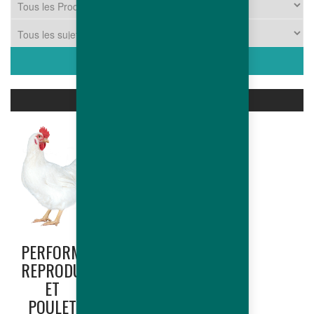
PRODUITS ASSOCIÉS
PERFORMANCES
HUBBARD
REPRODUCTRICE
EDGE
ET
(NORTH
POULET
AMERICA