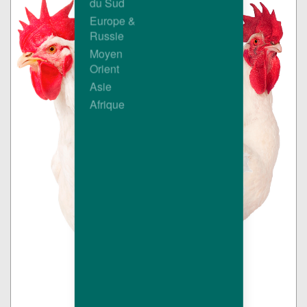
du Sud
Europe &
Russie
Moyen
Orient
Asie
Afrique