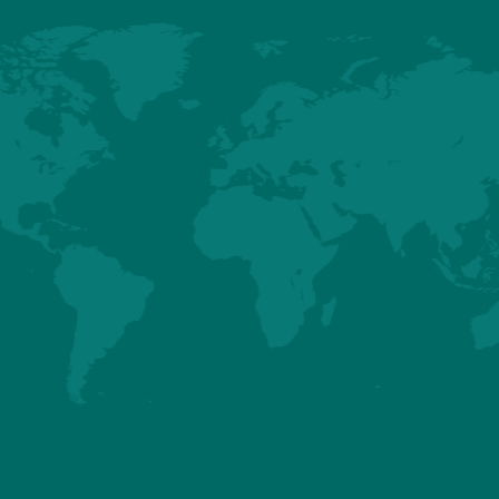
PERFORMANCES
HUBBARD EDG
REPRODUCTRICE
(NORTH
ET POULET DE
AMERICA ONLY
CHAIR
Détails
Détails
Hubbard
Premium
Conventionnel
Support Clie