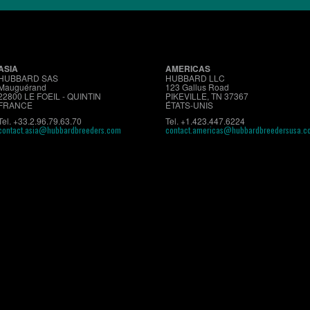
ASIA
AMERICAS
HUBBARD SAS
HUBBARD LLC
Mauguérand
123 Gallus Road
22800 LE FOEIL - QUINTIN
PIKEVILLE, TN 37367
FRANCE
ÉTATS-UNIS
Tel. +33.2.96.79.63.70
Tel. +1.423.447.6224
contact.asia@hubbardbreeders.com
contact.americas@hubbardbreedersusa.c