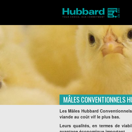
MÂLES CONVENTIONNELS 
Accueil
Produits
Moyen Orient
/
/
Les Mâles Hubbard Conventionnels o
viande au coût vif le plus bas.
Leurs qualités, en termes de viabi
avantage économique important.