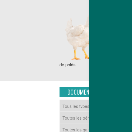
Le Mâle
Le reproduc
offrir de 
descendance
conformation 
Le résultat f
répondant pa
de poids.
DOCUMENTS TÉLÉCHARGEAB