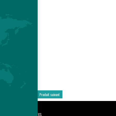
E
)
Produit précédent
Produit suivant
nts
Actualités
Carrières