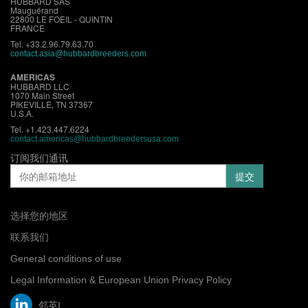
HUBBARD SAS
Mauguérand
22800 LE FOEIL - QUINTIN
FRANCE
Tel. +33.2.96.79.63.70
contact.asia@hubbardbreeders.com
AMERICAS
HUBBARD LLC
1070 Main Street
PIKEVILLE, TN 37367
U.S.A.
Tel. +1.423.447.6224
contact.americas@hubbardbreedersusa.com
订阅我们通讯
选择您的地区
联系我们
General conditions of use
Legal Information & European Union Privacy Policy
邻英I