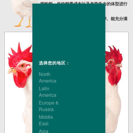
殖性能、低的饲养成本以及有竞争力的体型进行
选育的。
最终结果是，黄皮肤公鸡很容易饲养、能充分满
足一些列不同出栏体重的市场需求。
选择您的地区 :
North
America
Latin
America
Europe &
Russia
Middle
East
Asia