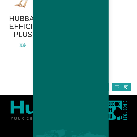
HUBBARD
HUBBARD
EFFICIENCY
EDGE
PLUS
(NORTH
AMERICA
更多
ONLY)
更多
上一页
下一页