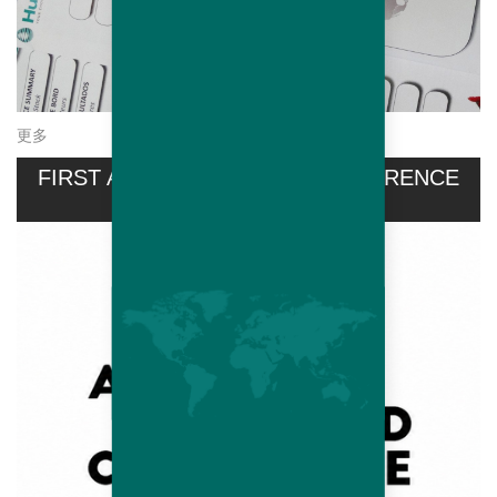
更多
FIRST AVIPRO HUBBARD CONFERENCE
HELD...