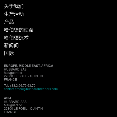
关于我们
生产活动
产品
哈伯德的使命
哈伯德技术
新闻间
国际
EUROPE, MIDDLE EAST, AFRICA
HUBBARD SAS
Mauguérand
22800 LE FOEIL - QUINTIN
FRANCE
Tel. +33.2.96.79.63.70
contact.emea@hubbardbreeders.com
ASIA
HUBBARD SAS
Mauguérand
22800 LE FOEIL - QUINTIN
FRANCE