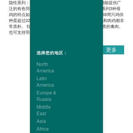
隐性系列：肉鸡可以传承上一代父本的性状。哈伯德能提供广
泛的有色羽公鸡系列，必定能满足您的需求。 这个系列3种母
鸡的特点如下： JA57Ki：父母代生产性能最好，到68周只鸡供
种蛋超过227枚，肉鸡公母可通过羽毛鉴别。种母鸡和肉鸡都非
常质朴。 红宝MINI：生产优良品质的肉鸡，以及优质的禽肉。
也可支持羽毛鉴别公母。 母鸡 JA 57 Ki 红宝...
更多
选择您的地区 :
North
America
Latin
America
Europe &
Russia
Middle
East
Asia
Africa