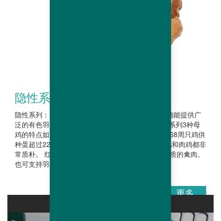
隐性系产品
隐性系列：肉鸡可以传承上一代父本的性状。哈伯德能提供广
泛的有色羽公鸡系列，必定能满足您的需求。 这个系列3种母
鸡的特点如下： JA57Ki：父母代生产性能最好，到68周只鸡供
种蛋超过227枚，肉鸡公母可通过羽毛鉴别。种母鸡和肉鸡都非
常质朴。 红宝MINI：生产优良品质的肉鸡，以及优质的禽肉。
也可支持羽毛鉴别公母。 母鸡 JA 57 Ki 红宝...
更多
产品库