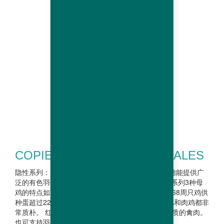
COPIE DE RECESSIVE FEMALES
隐性系列：肉鸡可以传承上一代父本的性状。哈伯德能提供广
泛的有色羽公鸡系列，必定能满足您的需求。 这个系列3种母
鸡的特点如下： JA57Ki：父母代生产性能最好，到68周只鸡供
种蛋超过227枚，肉鸡公母可通过羽毛鉴别。种母鸡和肉鸡都非
常质朴。 红宝MINI：生产优良品质的肉鸡，以及优质的禽肉。
也可支持羽毛鉴别公母。 母鸡 JA 57 Ki 红宝...