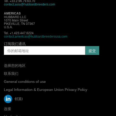
Tel. +33.2.96.79.63.70
contact.asia@hubbardbreeders.com
AMERICAS
HUBBARD LLC
1070 Main Street
PIKEVILLE, TN 37367
U.S.A.
Tel. +1.423.447.6224
contact.americas@hubbardbreedersusa.com
订阅我们通讯
选择您的地区
联系我们
General conditions of use
Legal Information & European Union Privacy Policy
邻英I
连接