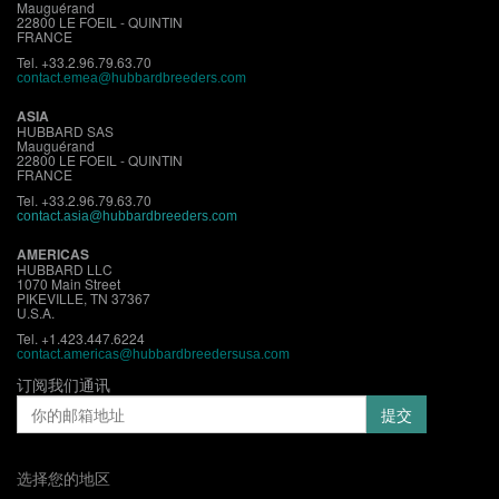
Mauguérand
22800 LE FOEIL - QUINTIN
FRANCE
Tel. +33.2.96.79.63.70
contact.emea@hubbardbreeders.com
ASIA
HUBBARD SAS
Mauguérand
22800 LE FOEIL - QUINTIN
FRANCE
Tel. +33.2.96.79.63.70
contact.asia@hubbardbreeders.com
AMERICAS
HUBBARD LLC
1070 Main Street
PIKEVILLE, TN 37367
U.S.A.
Tel. +1.423.447.6224
contact.americas@hubbardbreedersusa.com
订阅我们通讯
选择您的地区