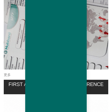
更多
FIRST AVIPRO HUBBARD CONFERENCE
HELD...