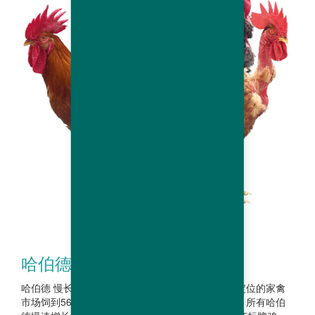
哈伯德 慢长型 公鸡
哈伯德 慢长型 公鸡 哈伯德慢速增长型公鸡的选育定位的家禽
市场饲到56到150天出栏，活体重达2-4Kg的肉鸡。 所有哈伯