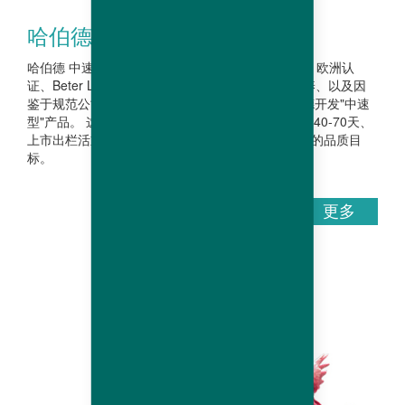
哈伯德 中速型 公鸡
哈伯德 中速型 公鸡 近年来，质量标准建立，比如：欧洲认
证、Beter Leven星级评定系统 （荷兰）、自由放养、以及因
鉴于规范公司投资"强势品牌"的意愿，激发了哈伯德开发"中速
型"产品。 这些也能满足专业人士对于最低出栏日龄40-70天、
上市出栏活重1.4-3.0Kg的需求，同时也能满足他们的品质目
标。
更多