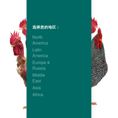
选择您的地区 :
North
America
Latin
America
Europe &
Russia
Middle
East
Asia
Africa