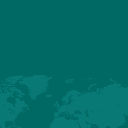
ASSOCIATED PRO
HUBBARD
HUBBARD
EFFICIENCY
EDGE
PLUS
(NORTH