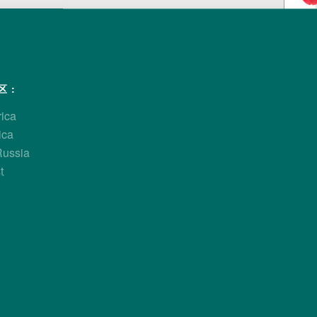
肤公鸡，在美国、欧洲、和亚洲等世界大部分地区都取得巨大
 :
后代皮肤和胫部均为白色，与使用饲料类型无关。
在生产成本和产肉量方面均要有竞争力的市场。
rica
ica
Russia
t
肤公鸡，是根据提供良好的繁殖性能、低的饲养成本以及有竞
的。
公鸡很容易饲养、能充分满足一些列不同出栏体重的市场需