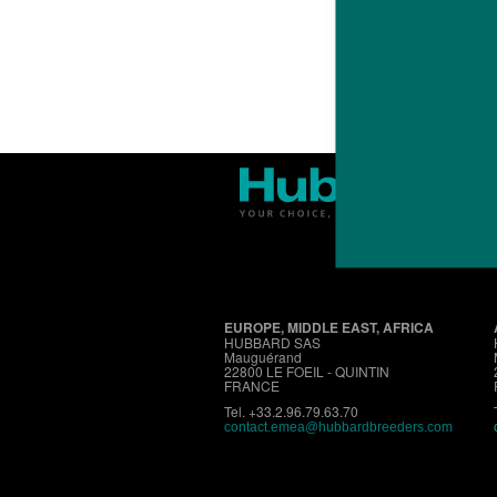
EUROPE, MIDDLE EAST, AFRICA
HUBBARD SAS
Mauguérand
22800 LE FOEIL - QUINTIN
FRANCE
Tel. +33.2.96.79.63.70
contact.emea@hubbardbreeders.com