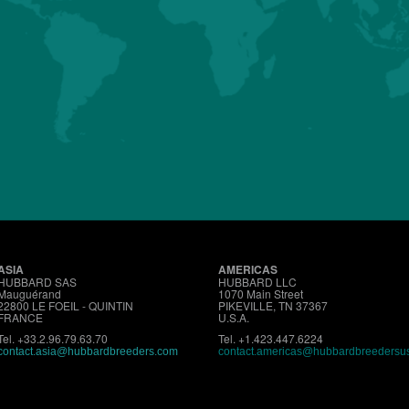
AMERICA
更多
ONLY)
更多
关于我们
生产活动
产品
哈伯德的使
ASIA
AMERICAS
HUBBARD SAS
HUBBARD LLC
Mauguérand
1070 Main Street
22800 LE FOEIL - QUINTIN
PIKEVILLE, TN 37367
FRANCE
U.S.A.
Tel. +33.2.96.79.63.70
Tel. +1.423.447.6224
contact.asia@hubbardbreeders.com
contact.americas@hubbardbreedersu