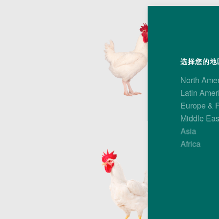
哈伯德M99
哈伯德M99是白皮
的成功。
选择您的地区
哈伯德M99公鸡的
这种公鸡用来满足的
North Ame
Latin Amer
Europe & 
Middle Eas
Asia
Africa
哈伯德M77
哈伯德M77是黄皮
争力的体型进行选育
最终结果是，黄皮肤
求。