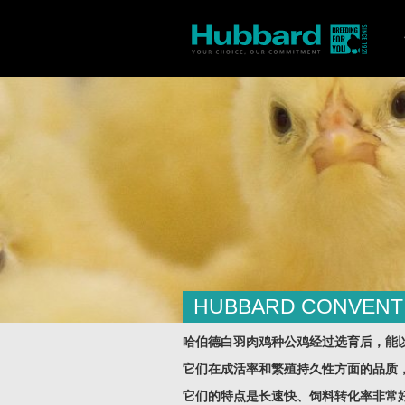
HUBBARD CONVENT
/
/
欢迎
产品
Hubbard Conventional 
哈伯德白羽肉鸡种公鸡经过选育后，能
它们在成活率和繁殖持久性方面的品质
它们的特点是长速快、饲料转化率非常