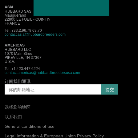
ASIA
HUBBARD SAS
Mauguérand
22800 LE FOEIL - QUINTIN
FRANCE
Tel. +33.2.96.79.63.70
contact.asia@hubbardbreeders.com
AMERICAS
HUBBARD LLC
1070 Main Street
PIKEVILLE, TN 37367
U.S.A.
Tel. +1.423.447.6224
contact.americas@hubbardbreedersusa.com
订阅我们通讯
选择您的地区
联系我们
General conditions of use
Legal Information & European Union Privacy Policy