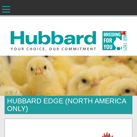
CN
/
/
欢迎
产品
Test
HUBBARD EDGE (NORTH AMERICA
ONLY)