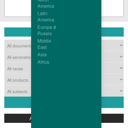
America
Latin
America
Europe &
下载中心
Russia
Middle
East
Asia
Africa
ASSOCIATED PRODUCTS