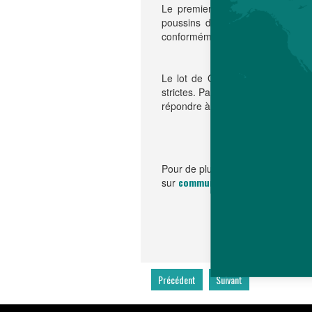
Le premier lot de Grand-parent
poussins d'un jour sont arrivés
conformément aux exigences élevé
Le lot de GP est placé dans une
strictes. Paragon s'engage à four
répondre à la demande croissant
Pour de plus amples informations,
communication@hubbardbree
sur
Précédent
Suivant