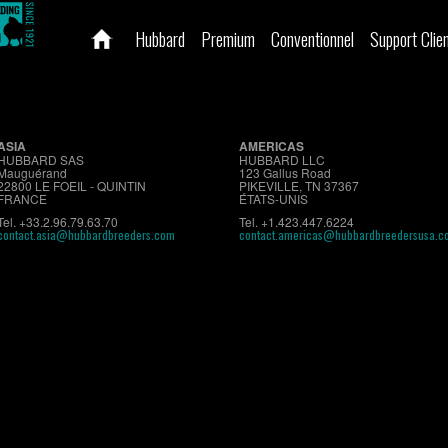
Hubbard
Premium
Conventionnel
Support Clie
ASIA
AMERICAS
HUBBARD SAS
HUBBARD LLC
Mauguérand
123 Gallus Road
22800 LE FOEIL - QUINTIN
PIKEVILLE, TN 37367
FRANCE
ÉTATS-UNIS
Tel. +33.2.96.79.63.70
Tel. +1.423.447.6224
contact.asia@hubbardbreeders.com
contact.americas@hubbardbreedersusa.c