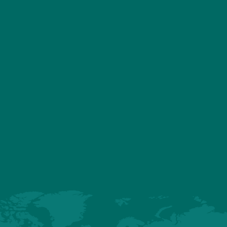
Une présentation de managemen
animée par
Ehsanul Kabir « Mosru 
le discours de clôture a été pron
Moshiur Rahman
, qui a prése
entreprise et sa vision pour l'aven
souligné : « Avec l’arrivée de l
Hubbard Premium Color, Paragon
révolutionner l'industrie avicole, en as
approvisionnement durable et eff
poussins de haute qualité pour répon
demande croissante du pays. »
Les Dirigeants du Groupe Paragon
hir Rahman
, ainsi que
Kitima Jindamongkon,
Responsable Comm
présents à l'événement.
ble au second semestre 2025