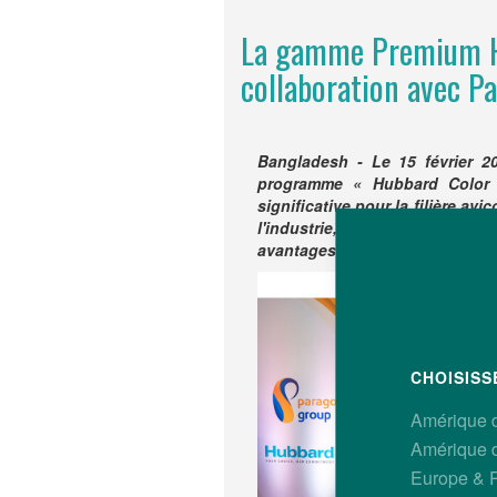
La gamme Premium Hu
collaboration avec P
Bangladesh - Le 15 février 2
programme « Hubbard Color B
significative pour la filière av
l'industrie, s'est concentré
avantages des souches de la 
CHOISISS
Amérique 
Amérique 
Europe & 