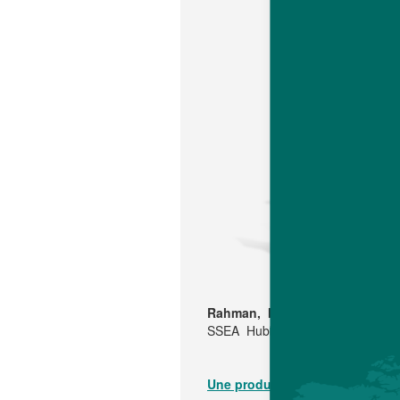
Rahman, Mehran Rahman, Ma
SSEA Hubbard étaient également 
Une production locale disponi