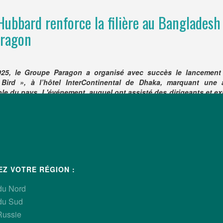
bbard renforce la filière au Bangladesh
aragon
025, le Groupe Paragon a organisé avec succès le lancement
ird », à l’hôtel InterContinental de Dhaka, marquant une 
icole du pays. L'événement, auquel ont assisté des dirigeants et e
 sur la demande croissante de poulets colorés au Banglades
gamme Hubbard Premium.
EZ VOTRE RÉGION :
du Nord
du Sud
Russie