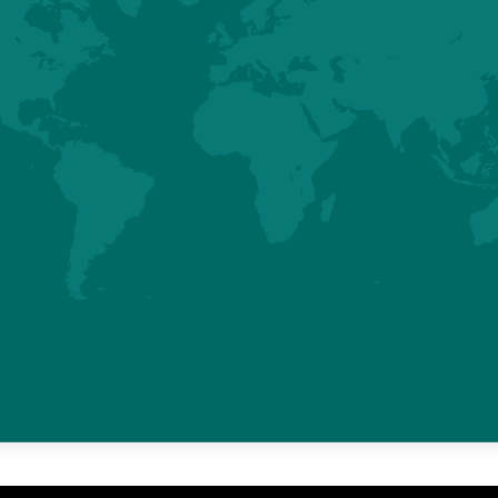
aux (GP) Hubbard Premium a été livré de France à Dhaka mi-janv
 dans de très bonnes conditions, et ont été manipulés avec un gra
es de logistique et d'assurance qualité de Hubbard.
 ferme dédiée et bien isolée, répondant aux normes de biosécurité 
nir des poussins parentaux d'un jour Hubbard Premium de haute qualit
e de poulets Premium au Bangladesh.
 contactez votre interlocuteur Hubbard habituel ou l’équipe Support H
ders.com
.