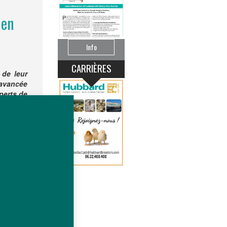
 en
Info
CARRIÈRES
 de leur
avancée
xperts de
h et les