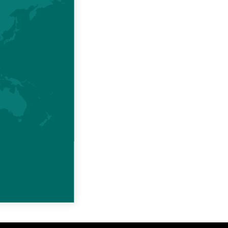
ier. Les
nd soin,
les plus
é afin de
ubbard