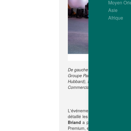
Moyen Ori
Asie
Afrique
De gauche à droite : Rafiqul Haqu
Groupe Paragon), Olivier Rochard
Hubbard), Bruno Briand (Directe
Commerciale SSEA Hubbard).
L'événement a été inauguré par l
détaillé les opérations mondiale
Briand
a présenté les principale
Premium, et la manière dont l’arri