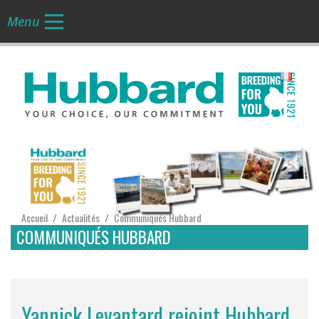
Menu
FR
Accueil
Actualités
Communiqués Hubbard
/
/
COMMUNIQUÉS HUBBARD
Yannick Levantard rejoint Hubbard