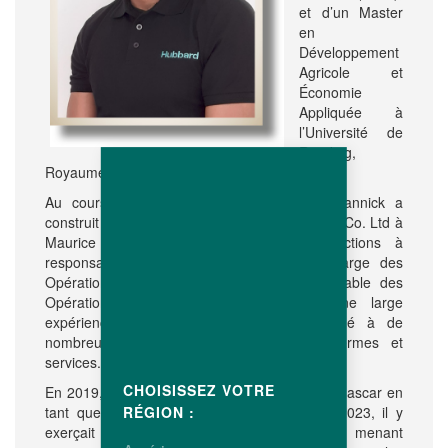
et d’un Master
en
Développement
Agricole et
Économie
Appliquée à
l’Université de
Reading,
Royaume-Uni (2005).
Au cours des 19 années qui ont suivi, Yannick a
construit une carrière solide au sein de Avipro Co. Ltd à
Maurice où il a occupé diverses fonctions à
responsabilités. Il a notamment été en charge des
Opérations Poulets de Chair, puis Responsable des
Opérations Parentales. Il y a acquis une large
expérience en management et a contribué à de
nombreux projets clés dans différentes fermes et
services.
CHOISISSEZ VOTRE
En 2019, Yannick a rejoint Avitech SA à Madagascar en
tant que Directeur des Opérations. Depuis 2023, il y
RÉGION :
exerçait les fonctions de Directeur Général, menant