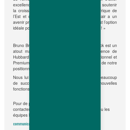
excellence technique et orientation client pour soutenir
la croissance des activités de Hubbard en Afrique de
l’Est et du Sud. Le marché du poulet de chair a un
avenir prometteur dans la région, et Hubbard est l’option
idéale pour en accompagner le développement ! »
Bruno Briand a ajouté « L’expérience de Yannick est un
atout majeur pour renforcer encore la présence de
Hubbard sur les segments de marché Conventionnel et
Premium, et pour poursuivre le développement de notre
positionnement dans la région.
Nous lui souhaitons la bienvenue, ainsi que beaucoup
de succès et d’épanouissement dans ses nouvelles
fonctions. »
Pour de plus amples informations, vous pouvez
contacter votre interlocuteur Hubbard habituel ou les
équipes Hubbard sur :
communication@hubbardbreeders.com