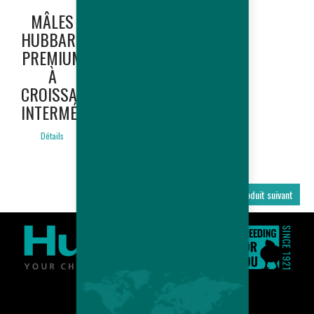
MÂLES
MÂLES
HUBBARD
HUBBARD
PREMIUM
PREMIUM
À
À
CROISSANCE
CROISSANCE
INTERMÉDIAIRE
LENTE
Détails
Détails
Produit précédent
Produit suivant