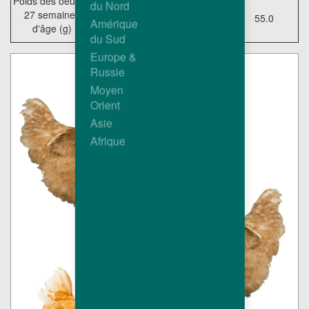
Poids des oeufs à
du Nord
27 semaines
53.7
52.6
55.0
Amérique
d'âge (g)
du Sud
Europe &
Russie
Moyen
Orient
Asie
Afrique