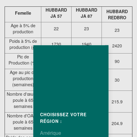
HUBBARD
HUBBARD
HUBBARD
Femelle
JA 57
JA 87
REDBRO
Age à 5% de
22
23
23
production
Poids à 5% de
1730
1940
2420
production (g)
Pic de
94
90
90
Production (%)
Age au pic de
production
27
29
30
(semaines)
Nombre d'œufs /
poule à 65
235.7
216.7
215.9
semaines
CHOISISSEZ VOTRE
Nombre d'OAC /
RÉGION :
poule à 65
222.6
204.2
204.9
semaines
Amérique