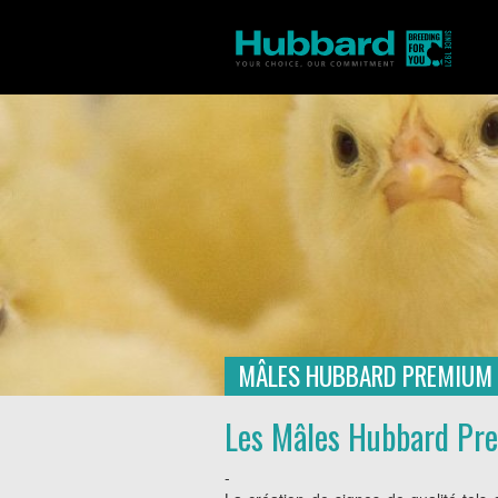
MÂLES HUBBARD PREMIUM 
Accueil
Produits
Mâles Hubbard
/
/
Les Mâles Hubbard Pre
-