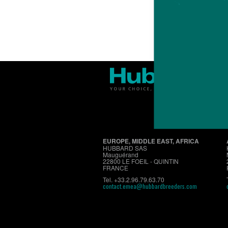
EUROPE, MIDDLE EAST, AFRICA
HUBBARD SAS
Mauguérand
22800 LE FOEIL - QUINTIN
FRANCE
Tel. +33.2.96.79.63.70
contact.emea@hubbardbreeders.com