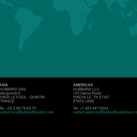
Détails
Hubbard
Premium
Conventionnel
Support Clie
ASIA
AMERICAS
HUBBARD SAS
HUBBARD LLC
Mauguérand
123 Gallus Road
22800 LE FOEIL - QUINTIN
PIKEVILLE, TN 37367
FRANCE
ÉTATS-UNIS
Tel. +33.2.96.79.63.70
Tel. +1.423.447.6224
contact.asia@hubbardbreeders.com
contact.americas@hubbardbreedersusa.c