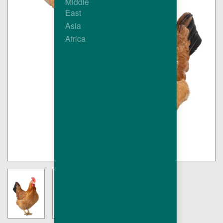
Middle
East
Asia
Africa