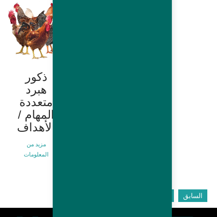
`ذكور
ذكور
هبرد
هبرد
بطيئه
متعددة
النمو
المهام /
الأهداف
مزيد من
المعلومات
مزيد من
المعلومات
السابق
التالى