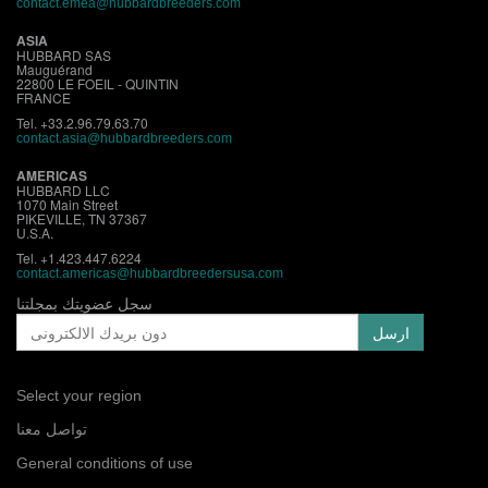
contact.emea@hubbardbreeders.com
ASIA
HUBBARD SAS
Mauguérand
22800 LE FOEIL - QUINTIN
FRANCE
Tel. +33.2.96.79.63.70
contact.asia@hubbardbreeders.com
AMERICAS
HUBBARD LLC
1070 Main Street
PIKEVILLE, TN 37367
U.S.A.
Tel. +1.423.447.6224
contact.
americas@hubbardbreedersusa.com
سجل عضويتك بمجلتنا
Select your region
تواصل معنا
General conditions of use