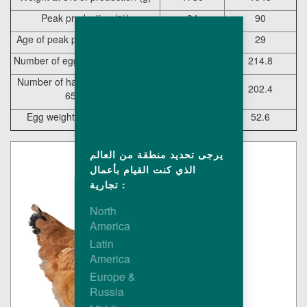
Peak production (%)
94
90
Age of peak production (weeks)
27
29
Number of eggs/hen at 65 weeks
231
214.8
Number of hatchingeggs/hen at
218
202.4
65 weeks
Egg weight at 27 weeks (g)
53.7
52.6
يرجى تحديد منطقة من العالم
الذي كنت القيام بأعمال
تجارية :
North
America
Latin
America
Europe &
Russia