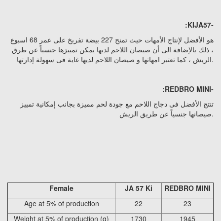
:
KIJA57
-
هو الأفضل لإنتاج الأمهات حيث تمنح 227 بيضة تفريخ على عمر 68 اسبوع
، ذلك بالإضافة الى أن صيصان اللاحم لديها يمكن تمييزها جنسياً عن طرق
الريش ، كما تعتبر امهاتها و صيصان اللاحم لديها غاية فى سهولة إدارتها.
:REDBRO MINI
-
تنتج الأفضل فى دجاج اللاحم مع جودة لحم مميزة بجانب إمكانية تمييز
صيصانها جنسياً عن طريق الريش.
Female
JA 57 Ki
REDBRO MINI
Age at 5% of production
22
23
Weight at 5% of production (g)
1730
1945