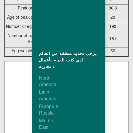
Peak production (%)
92.5
86.3
Age of peak production (weeks)
28
28
Number of eggs/hen at 64 weeks
222
193
Number of hatchingeggs/hen at
211
181
64 weeks
Egg weight at 27 weeks (g)
54.0
52
يرجى تحديد منطقة من العالم
الذي كنت القيام بأعمال
تجارية :
North
America
Latin
America
Europe &
Russia
Middle
East