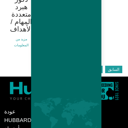
هبرد
هبرد
بطيئه
متعددة
النمو
المهام /
الأهداف
مزيد من
المعلومات
مزيد من
المعلومات
السابق
التالى
عودة
HUBBARD