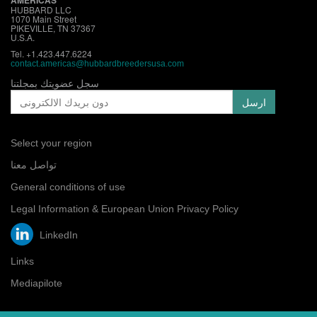
AMERICAS
HUBBARD LLC
1070 Main Street
PIKEVILLE, TN 37367
U.S.A.
Tel. +1.423.447.6224
contact.
americas@hubbardbreedersusa.com
سجل عضويتك بمجلتنا
Select your region
تواصل معنا
General conditions of use
Legal Information & European Union Privacy Policy
LinkedIn
Links
Mediapilote