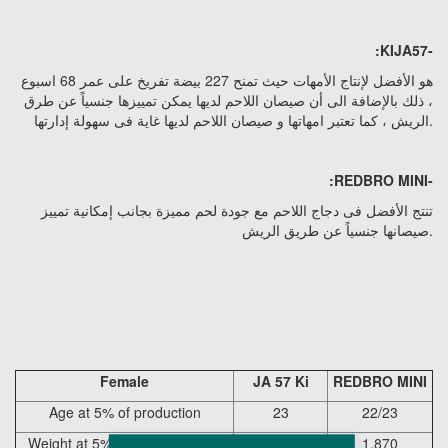
:
KIJA57
-
هو الأفضل لإنتاج الأمهات حيث تمنح 227 بيضة تفريخ على عمر 68 اسبوع
، ذلك بالإضافة الى أن صيصان اللاحم لديها يمكن تمييزها جنسياً عن طرق
الريش ، كما تعتبر امهاتها و صيصان اللاحم لديها غاية فى سهولة إدارتها.
:REDBRO MINI
-
تنتج الأفضل فى دجاج اللاحم مع جودة لحم مميزة بجانب إمكانية تمييز
صيصانها جنسياً عن طريق الريش.
Female
JA 57 Ki
REDBRO MINI
Age at 5% of production
23
22/23
Weight at 5% of production (g)
1,790
1,870