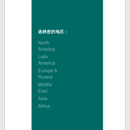
选择您的地区 :
North
America
Latin
America
Europe &
Russia
Middle
East
Asia
Africa