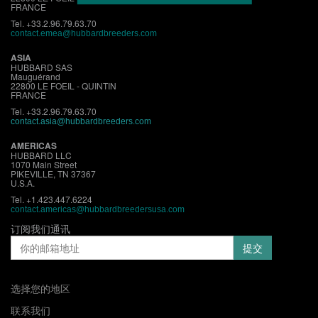
FRANCE
Tel. +33.2.96.79.63.70
contact.emea@hubbardbreeders.com
ASIA
HUBBARD SAS
Mauguérand
22800 LE FOEIL - QUINTIN
FRANCE
Tel. +33.2.96.79.63.70
contact.asia@hubbardbreeders.com
AMERICAS
HUBBARD LLC
1070 Main Street
PIKEVILLE, TN 37367
U.S.A.
Tel. +1.423.447.6224
contact.americas@hubbardbreedersusa.com
订阅我们通讯
选择您的地区
联系我们