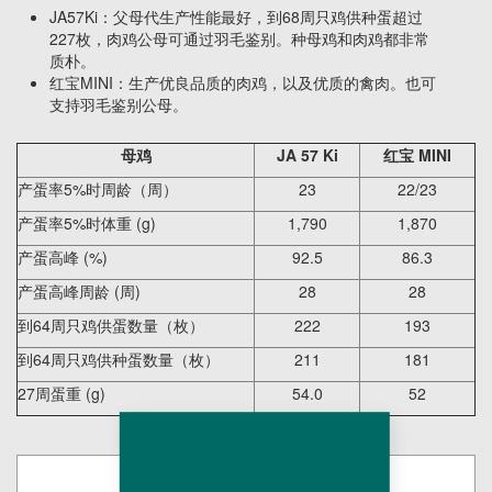
JA57Ki：父母代生产性能最好，到68周只鸡供种蛋超过
227枚，肉鸡公母可通过羽毛鉴别。种母鸡和肉鸡都非常
质朴。
红宝MINI：生产优良品质的肉鸡，以及优质的禽肉。也可
支持羽毛鉴别公母。
母鸡
JA 57 Ki
红宝
MINI
产蛋率5%时周龄（周）
23
22/23
产蛋率5%时体重 (g)
1,790
1,870
产蛋高峰 (%)
92.5
86.3
产蛋高峰周龄 (周)
28
28
到64周只鸡供蛋数量（枚）
222
193
到64周只鸡供种蛋数量（枚）
211
181
27周蛋重 (g)
54.0
52