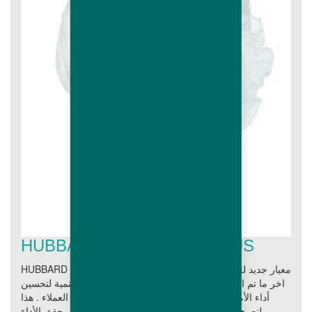
HUBBARD EFFICIENCY PLUS
HUBBARD EFFICIENCY PLUS: معيار جديد للكفاءة لقد استخدم
اخر ما تم التوصل الية من تقنيات في مجال البحث والتنمية لتحسين
أداء الأمهات واللاحم معاً كي تلبي طموحات السادة العملاء . هذا
لتصبح تلك السلالة المزيج الرائع من الجينات الذي يحقق الأداء