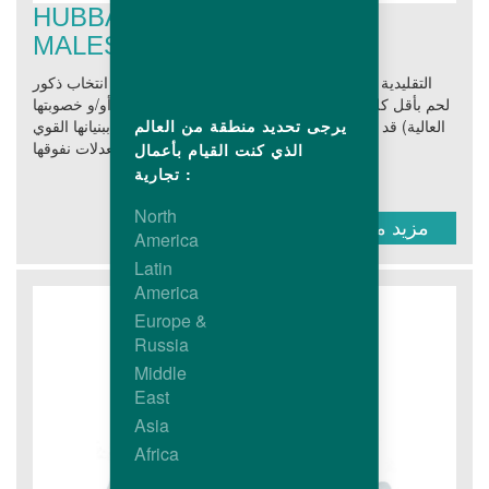
HUBBARD CONVENTIONAL
MALES
لقد تم انتخاب ذكور Hubbard التقليدية بحيث توفر أفضل إنتاجيه
لحم بأقل كلفة. إن مزاياها العديدة سواء كانت (حيويتها أو/و خصوبتها
يرجى تحديد منطقة من العالم
العالية) قد أكسبتها مزايا اقتصادية فارقة فهى معروفة ببنيانها القوي
ومعامل تحويلها الغذائي الممتاز ومعدلات نفوقها...
الذي كنت القيام بأعمال
تجارية :
North
مزيد من المعلومات
America
Latin
America
Europe &
Russia
Middle
East
Asia
Africa