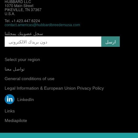
HUBBARD LLC
1070 Main Street
PIKEVILLE, TN 37367
U.S.A.
Tel. +1.423.447.6224
contact.
americas@hubbardbreedersusa.com
سجل عضويتك بمجلتنا
Select your region
تواصل معنا
General conditions of use
Legal Information & European Union Privacy Policy
LinkedIn
Links
Mediapilote