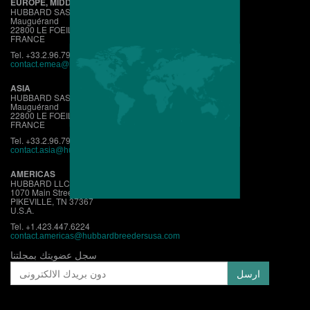
EUROPE, MIDDLE EAST, AFRICA
HUBBARD SAS
Mauguérand
22800 LE FOEIL - QUINTIN
FRANCE
Tel. +33.2.96.79.63.70
contact.emea@hubbardbreeders.com
ASIA
HUBBARD SAS
Mauguérand
22800 LE FOEIL - QUINTIN
FRANCE
Tel. +33.2.96.79.63.70
contact.asia@hubbardbreeders.com
AMERICAS
HUBBARD LLC
1070 Main Street
PIKEVILLE, TN 37367
U.S.A.
Tel. +1.423.447.6224
contact.
americas@hubbardbreedersusa.com
سجل عضويتك بمجلتنا