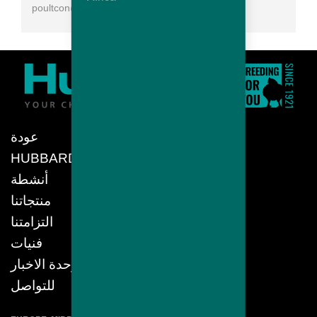
poultcon@bdmail.net
عودة
HUBBARD
أنشطة
منتجاتنا
التزامتنا
فنيات
وحدة الاخبار
للتواصل