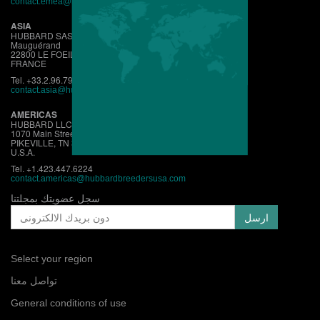
contact.emea@hubbardbreeders.com
ASIA
HUBBARD SAS
Mauguérand
22800 LE FOEIL - QUINTIN
FRANCE
Tel. +33.2.96.79.63.70
contact.asia@hubbardbreeders.com
AMERICAS
HUBBARD LLC
1070 Main Street
PIKEVILLE, TN 37367
U.S.A.
Tel. +1.423.447.6224
contact.
americas@hubbardbreedersusa.com
سجل عضويتك بمجلتنا
Select your region
تواصل معنا
General conditions of use