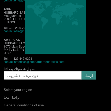
contact.emea@hubbardbreeders.com
ASIA
HUBBARD SAS
Mauguérand
22800 LE FOEIL - QUINTIN
FRANCE
Tel. +33.2.96.79.63.70
contact.asia@hubbardbreeders.com
AMERICAS
HUBBARD LLC
1070 Main Street
PIKEVILLE, TN 37367
U.S.A.
Tel. +1.423.447.6224
contact.
americas@hubbardbreedersusa.com
سجل عضويتك بمجلتنا
Select your region
تواصل معنا
General conditions of use