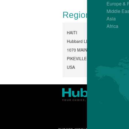
Europe & 
Middle Eas
Regional Office
Asia
Africa
HAITI
Hubbard LLC, Pikeville
1070 MAIN STREET
PIKEVILLE, TN 37367
USA