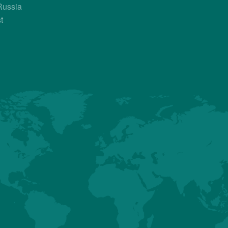
Russia
t
Country Contac
Sales Manager
Dr. Arnoldo Ruiz Valverde
+50 683 017 693
arnoldo.ruiz@hubbardbreede
ت
التزامتنا
منتجاتنا
أنشطة
HUBBARD
عودة