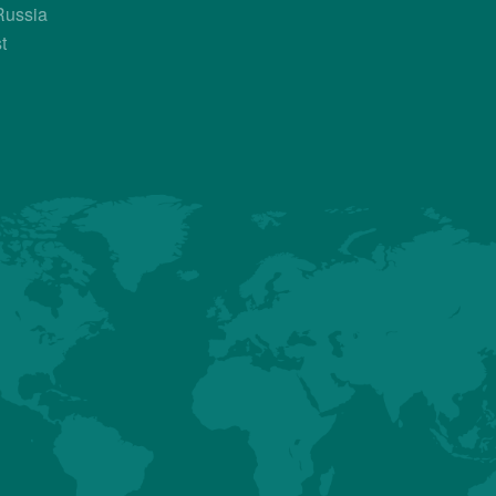
Russia
t
Country Contac
Sales Manager
Zvezdan Kiceec
+385 91 2399 804
169
zvezdan.kiceec.ext@hubbard
ت
التزامتنا
منتجاتنا
أنشطة
HUBBARD
عودة