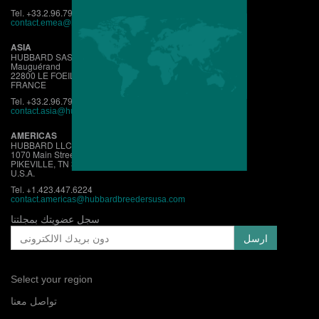
Tel. +33.2.96.79.63.70
contact.emea@hubbardbreeders.com
ASIA
HUBBARD SAS
Mauguérand
22800 LE FOEIL - QUINTIN
FRANCE
Tel. +33.2.96.79.63.70
contact.asia@hubbardbreeders.com
AMERICAS
HUBBARD LLC
1070 Main Street
PIKEVILLE, TN 37367
U.S.A.
Tel. +1.423.447.6224
contact.
americas@hubbardbreedersusa.com
سجل عضويتك بمجلتنا
Select your region
تواصل معنا