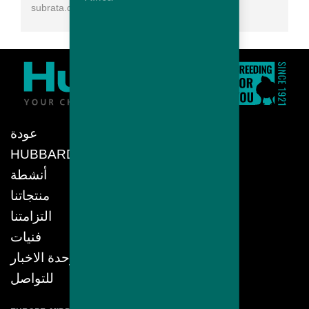
subrata.das@hubbardbreeders.com
عودة
HUBBARD
أنشطة
منتجاتنا
التزامتنا
فنيات
وحدة الاخبار
للتواصل