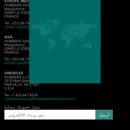
EUROPE, MIDDLE EAST, AFRICA
HUBBARD SAS
Mauguérand
22800 LE FOEIL - QUINTIN
FRANCE
Tel. +33.2.96.79.63.70
contact.emea@hubbardbreeders.com
ASIA
HUBBARD SAS
Mauguérand
22800 LE FOEIL - QUINTIN
FRANCE
Tel. +33.2.96.79.63.70
contact.asia@hubbardbreeders.com
AMERICAS
HUBBARD LLC
1070 Main Street
PIKEVILLE, TN 37367
U.S.A.
Tel. +1.423.447.6224
contact.
americas@hubbardbreedersusa.com
سجل عضويتك بمجلتنا