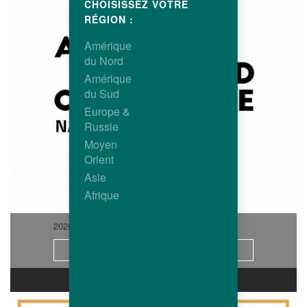
CHOISISSEZ VOTRE
RÉGION :
Amérique
du Nord
Amérique
du Sud
Europe &
Russie
Moyen
Orient
Asie
Afrique
2026-06
Info
CARRIÈRES