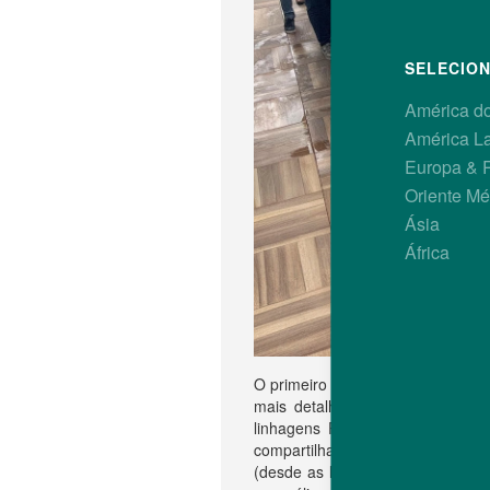
SELECION
América do
América La
Europa & 
Oriente Mé
Ásia
África
O primeiro dia começou com uma
mais detalhada da situação do
linhagens Premium da Hubbard t
compartilhamento de dados de c
(desde as linhas puras até o d