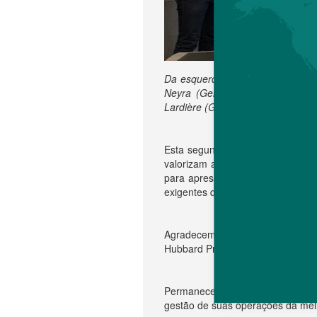
Da esquerda para a direita: Fréd
Neyra (Gerente de Vendas Franç
Lardière (Gerente de Transferênc
Esta segunda edição reuniu nada 
valorizam a oportunidade de se r
para apresentar novas gerações d
exigentes quanto gratificantes.
Agradecemos sinceramente a tod
Hubbard Premium” um sucesso.
Permanecendo à sua disposição,
gestão de suas operações da melh