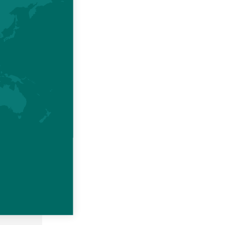
, Nicolas
 Mathieu
onais que
a valiosa
ssões tão
ncontres
iá-lo na