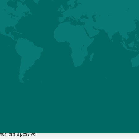
éric Fagnoul (Diretor de P&D), Victor Lesigne (Gerente Técnico EMEA)
a), Jean-Luc Martin (Tell-Elevage), Céline Le Coq (Comunicação),
ia de Tecnologia) e Emeric Denieul (Gerente de Produtos Premium).
menos que 48 participantes de todo o país. Um encontro de profissi
eunir com a equipe da Hubbard. Além disso, constitui uma plataform
e técnicos e compartilhar com eles a riqueza e os desafios de profi
os os participantes pela forte presença e por tornarem estas “Re
 a equipe de Suporte ao Cliente da Hubbard está pronta para auxil
or forma possível.