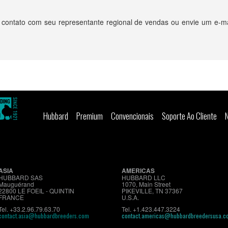
 contato com seu representante regional de vendas ou envie um e-ma
Hubbard
Premium
Convencionais
Soporte Ao Cliente
ASIA
AMERICAS
HUBBARD SAS
HUBBARD LLC
Mauguérand
1070, Main Street
22800 LE FOEIL - QUINTIN
PIKEVILLE, TN 37367
FRANCE
U.S.A.
Tel. +33.2.96.79.63.70
Tel. +1.423.447.3224
contact.asia@hubbardbreeders.com
contact.americas@hubbardbreedersusa.c