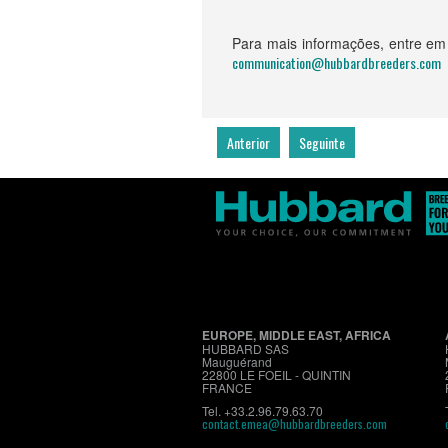
Para mais informações, entre em
communication@hubbardbreeders.com
Anterior
Seguinte
EUROPE, MIDDLE EAST, AFRICA
HUBBARD SAS
Mauguérand
22800 LE FOEIL - QUINTIN
FRANCE
Tel. +33.2.96.79.63.70
contact.emea@hubbardbreeders.com