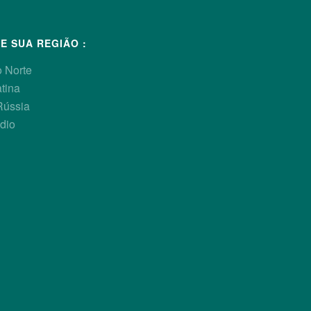
E SUA REGIÃO :
 Norte
tina
Rússia
dio
 visão geral do mercado europeu de frango Premium, seguida de uma
 mercado na França. Uma apresentação sobre o desempenho das pr
rouxe uma análise do feedback dos clientes e destacou a import
ampo. A sessão seguinte, focada na seleção genética das linhagens
esempenho em campo), enfatizou mais uma vez o papel fundamental d