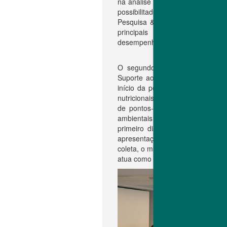
na análise de desempenho e na 
possibilitados pelas tecnologia
Pesquisa & Desenvolvimento. P
principais recomendações da 
desempenho ideais tanto na recri
O segundo dia foi dedicado a t
Suporte ao Cliente da Hubbard.
início da postura; sendo que tan
nutricionais adequadas, são fato
de pontos-chave para o projeto
ambientais ideais. Posteriormente
primeiro dia, sendo que o ambi
apresentação final abordou as bo
coleta, o manuseio e o armazena
atua como uma barreira protetora