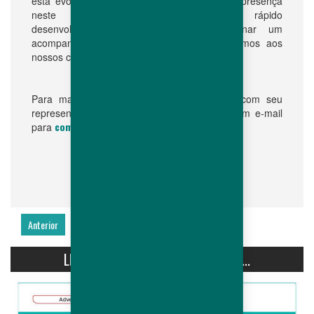
esta evolução reforçará ainda mais a nossa presença
neste mercado estratégico e em rápido
desenvolvimento, permitindo-nos proporcionar um
acompanhamento e apoio ainda mais próximos aos
nossos clientes.”
Para mais informações, entre em contato com seu
representante regional de vendas ou envie um e-mail
communication@hubbardbreeders.com
para
.
Anterior
Seguinte
LIGHT STIMULATION OF HUBBARD...